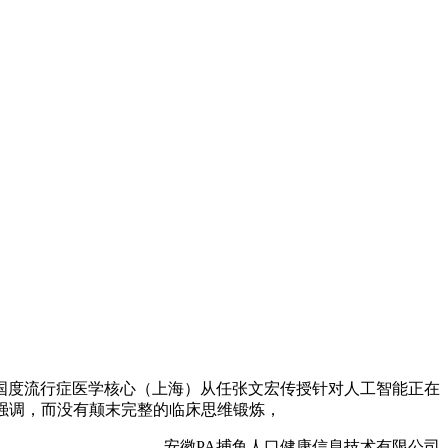
度流行症医学核心（上海）从任张文宏传授针对人工智能正在
强调，而没有颠末完整的临床思维锻炼，
安徽PA捕鱼人口健康信息技术有限公司