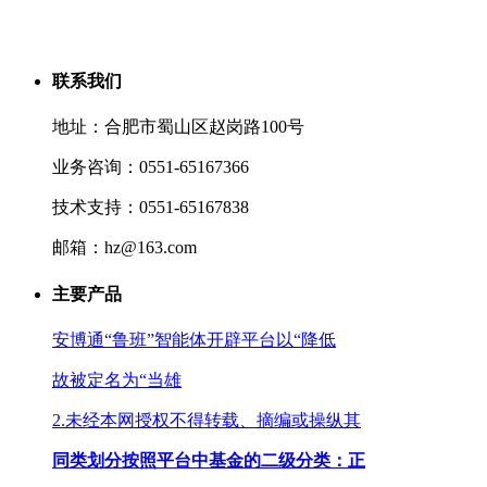
联系我们
地址：合肥市蜀山区赵岗路100号
业务咨询：0551-65167366
技术支持：0551-65167838
邮箱：hz@163.com
主要产品
安博通“鲁班”智能体开辟平台以“降低
故被定名为“当雄
2.未经本网授权不得转载、摘编或操纵其
同类划分按照平台中基金的二级分类：正