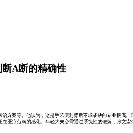
判断A断的精确性
治方案等。他认为，这是手艺便利背后不成或缺的专业根底。国
I正在医疗范畴的感化。年轻大夫必需通过系统性的锻炼，张文宏