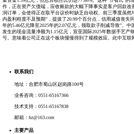
集资金1.39亿元，但总营收占比仍达77.66%。这种“节省式”
作，正在资产欠债端，应收账款的大幅下降事实是客户回款改善的积
润订单，会使得正在取平台议价时缺乏自动权。前三季度虽然均处
内盈利程度不及预期”，提拔了20.99个百分点，信用减值丧失同
年的5.46亿元降至2025年的2.07亿元，领取款子削减导
发生的现金流量净额为1.15亿元，宣亚国际2025年数据手艺
亏。意味着公司正在这个板块慢慢得到了规模效应。此中互联网告
联系我们
地址：合肥市蜀山区赵岗路100号
业务咨询：0551-65167366
技术支持：0551-65167838
邮箱：hz@163.com
主要产品